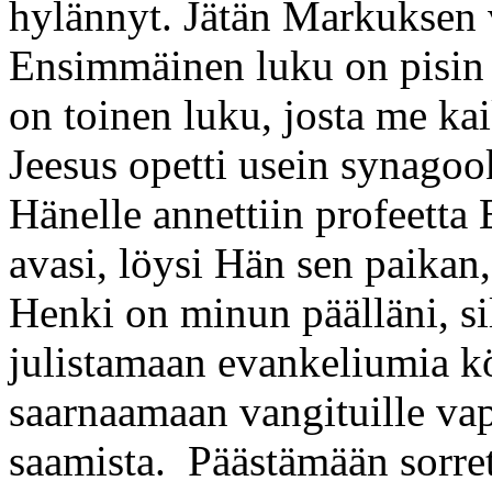
hylännyt. Jätän Markuksen 
Ensimmäinen luku on pisin 
on toinen luku, josta me k
Jeesus opetti usein synago
Hänelle annettiin profeetta 
avasi, löysi Hän sen paikan, 
Henki on minun päälläni, si
julistamaan evankeliumia kö
saarnaamaan vangituille vap
saamista. Päästämään sorre