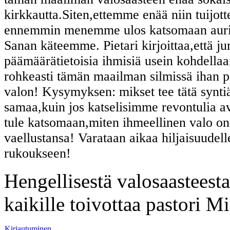
kirkkautta.Siten,ettemme enää niin tuijot
ennemmin menemme ulos katsomaan aurink
Sanan käteemme. Pietari kirjoittaa,että j
päämäärätietoisia ihmisiä usein kohdellaan
rohkeasti tämän maailman silmissä ihan p
valon! Kysymyksen: mikset tee tätä syntiä 
samaa,kuin jos katselisimme revontulia av
tule katsomaan,miten ihmeellinen valo o
vaellustansa! Varataan aikaa hiljaisuudel
rukoukseen!
Hengellisestä valosaasteest
kaikille toivottaa pastori 
Kirjautuminen