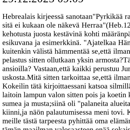
Hebrealais kirjeessä sanotaan"Pyrkikää ra
sitä ei kukaan ole näkevä Herraa"(Heb.12
kehotusta juosta kestävinä kohti määränp
esikuvana ja esimerkkinä. "Ajatelkaa Hänt
kuitenkin välistä hämmentää se,että ilma
pelastus sitten ollutkaan yksin armosta?T
ansioilla? Vastaan,että kaikki perustuu J
uskosta.Mitä sitten tarkoittaa se,että ilm
Kokeilin tätä kirjoittaessani katsoa silm
laitoin lampun valon sitten pois ja koetin 
sumea ja musta;siinä oli "palaneita alueit
kiinni,ja näön palautumisessa meni tovi
meille tästä tarpeesta pyhittää oma elä
tämän maailman valosaasteen enää sokais