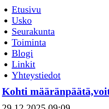
Etusivu
Usko
Seurakunta
Toiminta
Blogi
Linkit
Yhteystiedot
Kohti määränpäätä,voit
29.12.2025 09:09